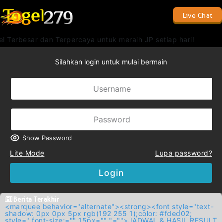
Live Chat
Terbesar dan Terpercaya untuk meraih JP setiap hari!
Silahkan login untuk mulai bermain
Show Password
Lite Mode
Lupa password?
Login
Berita Terakhir
<marquee behavior="alternate"><strong><font style="text-
shadow: 0px 0px 5px rgb(192 255 1);color: #fded02;
style=" font-size:="" 15px="" "="">JADWAL & HASIL RESULT