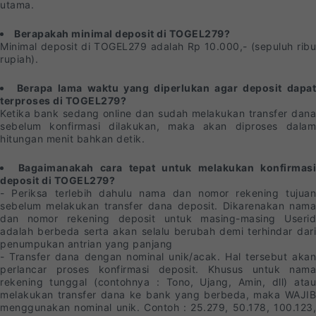
utama.
Berapakah minimal deposit di TOGEL279?
Minimal deposit di TOGEL279 adalah Rp 10.000,- (sepuluh ribu
rupiah).
Berapa lama waktu yang diperlukan agar deposit dapat
terproses di TOGEL279?
Ketika bank sedang online dan sudah melakukan transfer dana
sebelum konfirmasi dilakukan, maka akan diproses dalam
hitungan menit bahkan detik.
Bagaimanakah cara tepat untuk melakukan konfirmasi
deposit di TOGEL279?
- Periksa terlebih dahulu nama dan nomor rekening tujuan
sebelum melakukan transfer dana deposit. Dikarenakan nama
dan nomor rekening deposit untuk masing-masing Userid
adalah berbeda serta akan selalu berubah demi terhindar dari
penumpukan antrian yang panjang
- Transfer dana dengan nominal unik/acak. Hal tersebut akan
perlancar proses konfirmasi deposit. Khusus untuk nama
rekening tunggal (contohnya : Tono, Ujang, Amin, dll) atau
melakukan transfer dana ke bank yang berbeda, maka WAJIB
menggunakan nominal unik. Contoh : 25.279, 50.178, 100.123,