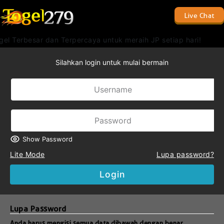
Live Chat
l Terbesar dan Terpercaya untuk meraih JP setiap hari!
Silahkan login untuk mulai bermain
Show Password
Lite Mode
Lupa password?
Login
Lupa Password
Anda harus mengisi semua data dibawah dengan benar.